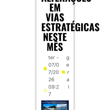
EM
VIAS
ESTRATÉGICAS
NESTE
MÊS
ter -
g
07/0
e
7/20
r
26
a
09:2
l
7