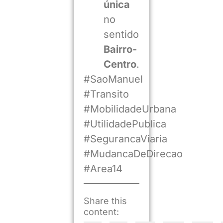
única
no
sentido
Bairro-
Centro
.
#SaoManuel
#Transito
#MobilidadeUrbana
#UtilidadePublica
#SegurancaViaria
#MudancaDeDirecao
#Area14
Share this
content: