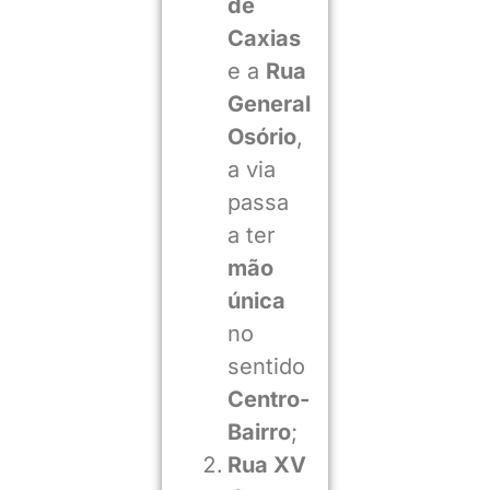
de
Caxias
e a
Rua
General
Osório
,
a via
passa
a ter
mão
única
no
sentido
Centro-
Bairro
;
Rua XV