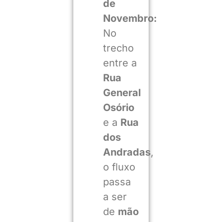
de
Novembro:
No
trecho
entre a
Rua
General
Osório
e a
Rua
dos
Andradas
,
o fluxo
passa
a ser
de
mão