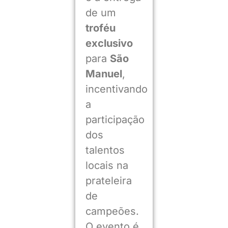
de um
troféu
exclusivo
para
São
Manuel
,
incentivando
a
participação
dos
talentos
locais na
prateleira
de
campeões.
O evento é