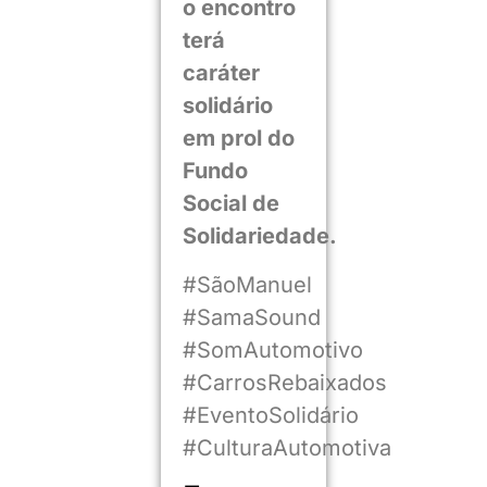
o encontro
terá
caráter
solidário
em prol do
Fundo
Social de
Solidariedade.
#SãoManuel
#SamaSound
#SomAutomotivo
#CarrosRebaixados
#EventoSolidário
#CulturaAutomotiva