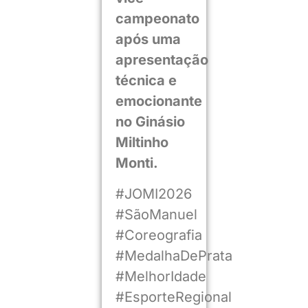
campeonato
após uma
apresentação
técnica e
emocionante
no Ginásio
Miltinho
Monti.
#JOMI2026
#SãoManuel
#Coreografia
#MedalhaDePrata
#MelhorIdade
#EsporteRegional