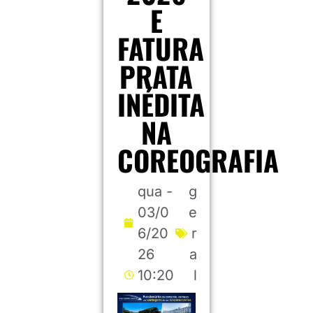
E
FATURA
PRATA
INÉDITA
NA
COREOGRAFIA
qua -
g
03/0
e
6/20
r
26
a
10:20
l