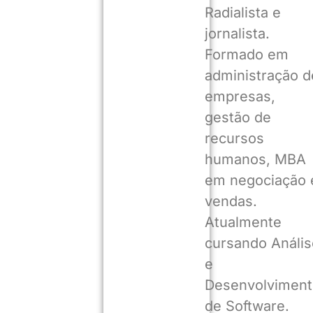
Radialista e
jornalista.
Formado em
administração d
empresas,
gestão de
recursos
humanos, MBA
em negociação 
vendas.
Atualmente
cursando Anális
e
Desenvolviment
de Software.