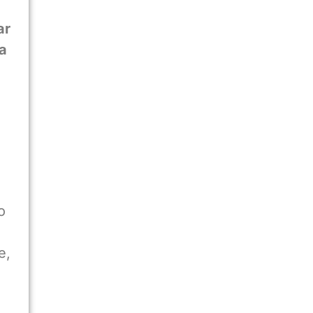
ar
ca
o
e,