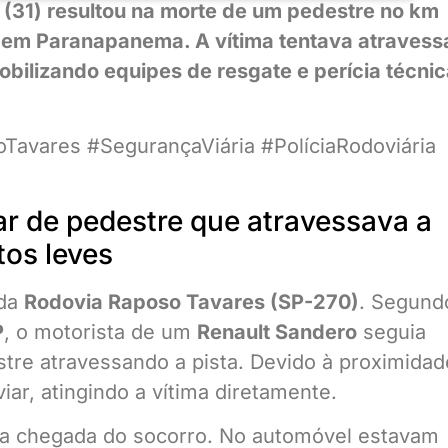
 (31) resultou na morte de um pedestre no km
 em Paranapanema. A vítima tentava atravess
mobilizando equipes de resgate e perícia técni
avares #SegurançaViária #PolíciaRodoviária
ar de pedestre que atravessava a
tos leves
 da
Rodovia Raposo Tavares (SP-270)
. Segund
P
, o motorista de um
Renault Sandero
seguia
stre atravessando a pista. Devido à proximidad
ar, atingindo a vítima diretamente.
da chegada do socorro. No automóvel estavam