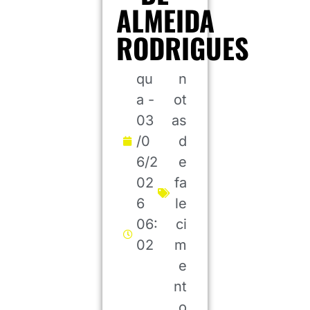
ALMEIDA
RODRIGUES
qu
n
a -
ot
03
as
/0
d
6/2
e
02
fa
6
le
06:
ci
02
m
e
nt
o