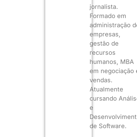
jornalista.
Formado em
administração d
empresas,
gestão de
recursos
humanos, MBA
em negociação 
vendas.
Atualmente
cursando Anális
e
Desenvolviment
de Software.