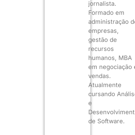
jornalista.
Formado em
administração d
empresas,
gestão de
recursos
humanos, MBA
em negociação 
vendas.
Atualmente
cursando Anális
e
Desenvolviment
de Software.