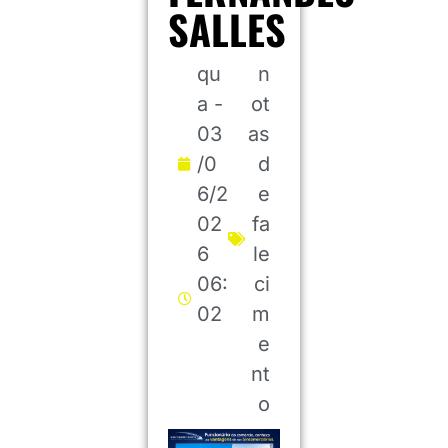
SALLES
qu
n
a -
ot
03
as
/0
d
6/2
e
02
fa
6
le
06:
ci
02
m
e
nt
o