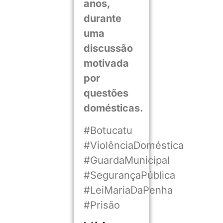
anos,
durante
uma
discussão
motivada
por
questões
domésticas.
#Botucatu
#ViolênciaDoméstica
#GuardaMunicipal
#SegurançaPública
#LeiMariaDaPenha
#Prisão