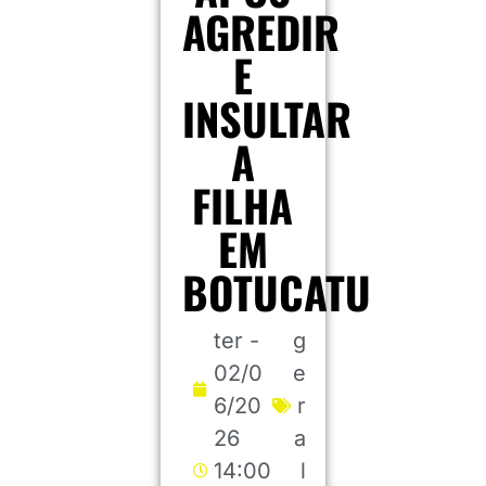
AGREDIR
E
INSULTAR
A
FILHA
EM
BOTUCATU
ter -
g
02/0
e
6/20
r
26
a
14:00
l