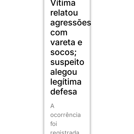
Vítima
relatou
agressões
com
vareta e
socos;
suspeito
alegou
legítima
defesa
A
ocorrência
foi
registrada