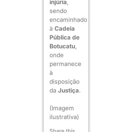
injúria
,
sendo
encaminhado
à
Cadeia
Pública de
Botucatu
,
onde
permanece
à
disposição
da
Justiça
.
(Imagem
ilustrativa)
Share this