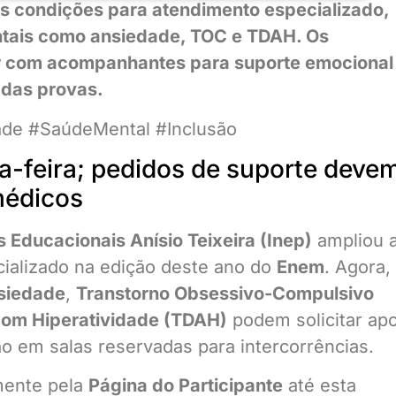
as condições para atendimento especializado,
ntais como ansiedade, TOC e TDAH. Os
r com acompanhantes para suporte emocional
 das provas.
ade #SaúdeMental #Inclusão
a-feira; pedidos de suporte deve
médicos
s Educacionais Anísio Teixeira (Inep)
ampliou 
cializado na edição deste ano do
Enem
. Agora,
nsiedade
,
Transtorno Obsessivo-Compulsivo
 com Hiperatividade (TDAH)
podem solicitar apo
ão em salas reservadas para intercorrências.
amente pela
Página do Participante
até esta