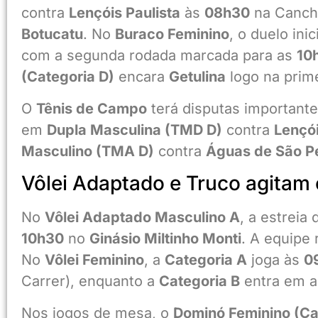
contra
Lençóis Paulista
às
08h30
na Cancha
Botucatu
. No
Buraco Feminino
, o duelo ini
com a segunda rodada marcada para as
10
(Categoria D)
encara
Getulina
logo na prim
O
Tênis de Campo
terá disputas important
em
Dupla Masculina (TMD D)
contra
Lençói
Masculino (TMA D)
contra
Águas de São P
Vôlei Adaptado e Truco agitam 
No
Vôlei Adaptado Masculino A
, a estreia
10h30
no
Ginásio Miltinho Monti
. A equipe
No
Vôlei Feminino
, a
Categoria A
joga às
0
Carrer), enquanto a
Categoria B
entra em 
Nos jogos de mesa, o
Dominó Feminino (Ca