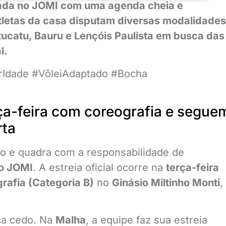
nada no JOMI com uma agenda cheia e
atletas da casa disputam diversas modalidades
ucatu, Bauru e Lençóis Paulista em busca das
l.
Idade #VôleiAdaptado #Bocha
rça-feira com coreografia e segue
rta
 e quadra com a responsabilidade de
do JOMI
. A estreia oficial ocorre na
terça-feira
rafia (Categoria B)
no
Ginásio Miltinho Monti
,
ça cedo. Na
Malha
, a equipe faz sua estreia