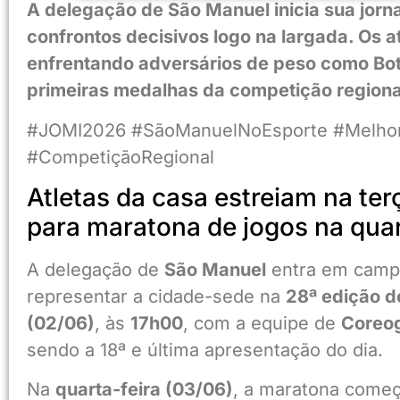
A delegação de São Manuel inicia sua jor
confrontos decisivos logo na largada. Os 
enfrentando adversários de peso como Bot
primeiras medalhas da competição regiona
#JOMI2026 #SãoManuelNoEsporte #Melhor
#CompetiçãoRegional
Atletas da casa estreiam na te
para maratona de jogos na qua
A delegação de
São Manuel
entra em campo
representar a cidade-sede na
28ª edição 
(02/06)
, às
17h00
, com a equipe de
Coreog
sendo a 18ª e última apresentação do dia.
Na
quarta-feira (03/06)
, a maratona come