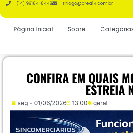
(14) 99184-8448
thiago@area14.com.br
Página Inicial
Sobre
Categoria
CONFIRA EM QUAIS M
ESTREIA 
seg - 01/06/2026
13:00
geral