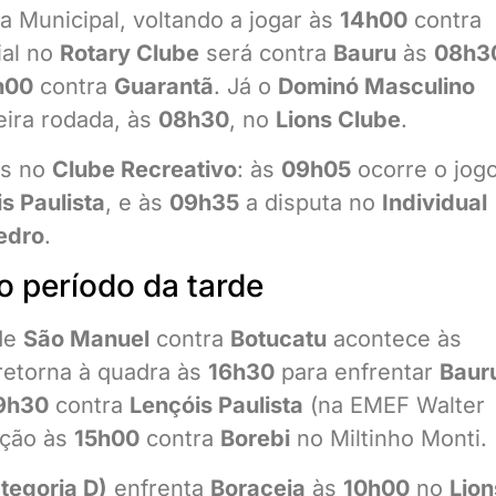
 Municipal, voltando a jogar às
14h00
contra
cial no
Rotary Clube
será contra
Bauru
às
08h3
h00
contra
Guarantã
. Já o
Dominó Masculino
eira rodada, às
08h30
, no
Lions Clube
.
es no
Clube Recreativo
: às
09h05
ocorre o jog
s Paulista
, e às
09h35
a disputa no
Individual
edro
.
o período da tarde
 de
São Manuel
contra
Botucatu
acontece às
 retorna à quadra às
16h30
para enfrentar
Baur
9h30
contra
Lençóis Paulista
(na EMEF Walter
ação às
15h00
contra
Borebi
no Miltinho Monti.
tegoria D)
enfrenta
Boraceia
às
10h00
no
Lion