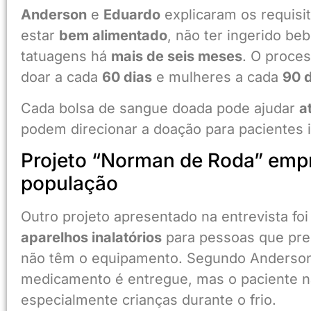
Anderson
e
Eduardo
explicaram os requisi
estar
bem alimentado
, não ter ingerido beb
tatuagens há
mais de seis meses
. O proce
doar a cada
60 dias
e mulheres a cada
90 
Cada bolsa de sangue doada pode ajudar
a
podem direcionar a doação para pacientes 
Projeto “Norman de Roda” empre
população
Outro projeto apresentado na entrevista fo
aparelhos inalatórios
para pessoas que prec
não têm o equipamento. Segundo Anderson,
medicamento é entregue, mas o paciente nã
especialmente crianças durante o frio.