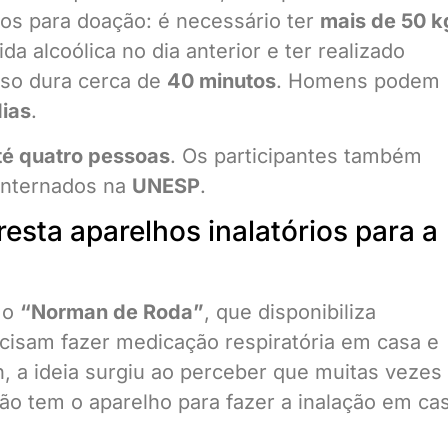
tos para doação: é necessário ter
mais de 50 k
ida alcoólica no dia anterior e ter realizado
sso dura cerca de
40 minutos
. Homens podem
dias
.
té quatro pessoas
. Os participantes também
internados na
UNESP
.
sta aparelhos inalatórios para a
i o
“Norman de Roda”
, que disponibiliza
isam fazer medicação respiratória em casa e
 a ideia surgiu ao perceber que muitas vezes
o tem o aparelho para fazer a inalação em cas