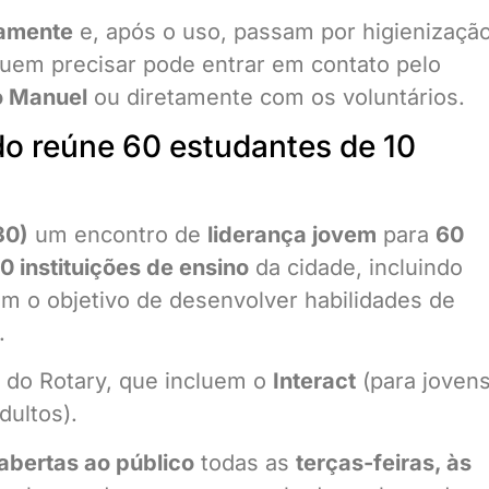
tamente
e, após o uso, passam por higienizaçã
Quem precisar pode entrar em contato pelo
o Manuel
ou diretamente com os voluntários.
do reúne 60 estudantes de 10
30)
um encontro de
liderança jovem
para
60
10 instituições de ensino
da cidade, incluindo
em o objetivo de desenvolver habilidades de
.
s do Rotary, que incluem o
Interact
(para joven
dultos).
abertas ao público
todas as
terças-feiras, às