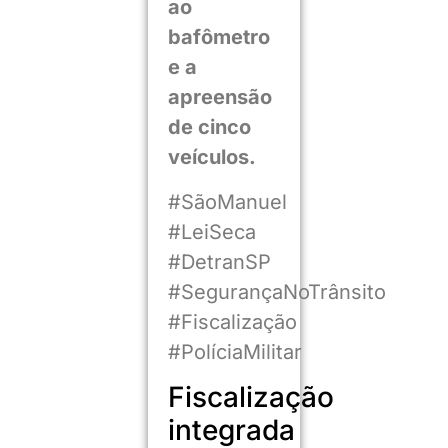
ao
bafômetro
e a
apreensão
de cinco
veículos.
#SãoManuel
#LeiSeca
#DetranSP
#SegurançaNoTrânsito
#Fiscalização
#PolíciaMilitar
Fiscalização
integrada