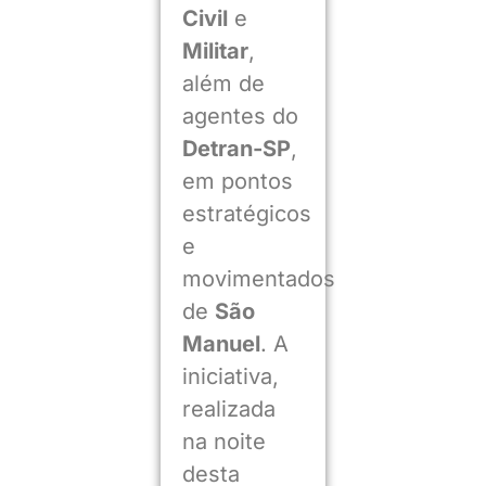
Civil
e
Militar
,
além de
agentes do
Detran-SP
,
em pontos
estratégicos
e
movimentados
de
São
Manuel
. A
iniciativa,
realizada
na noite
desta