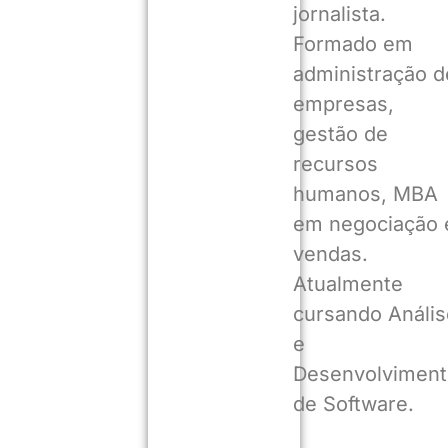
jornalista.
Formado em
administração d
empresas,
gestão de
recursos
humanos, MBA
em negociação 
vendas.
Atualmente
cursando Anális
e
Desenvolviment
de Software.