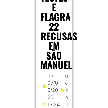
E
FLAGRA
22
RECUSAS
EM
SÃO
MANUEL
qui -
g
07/0
e
5/20
r
26
a
15:24
l