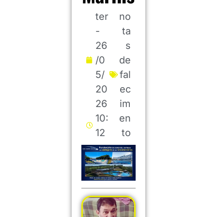
ter
no
-
ta
26
s
/0
de
5/
fal
20
ec
26
im
10:
en
12
to