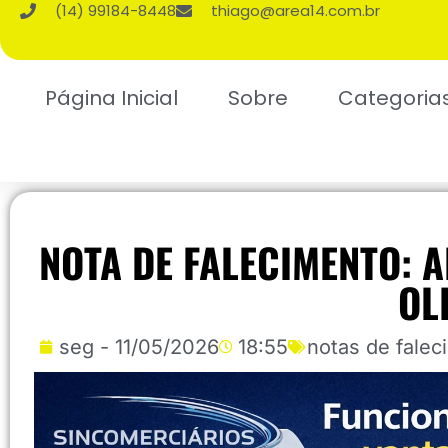
(14) 99184-8448
thiago@area14.com.br
Página Inicial
Sobre
Categoria
NOTA DE FALECIMENTO: A
OL
seg - 11/05/2026
18:55
notas de falec