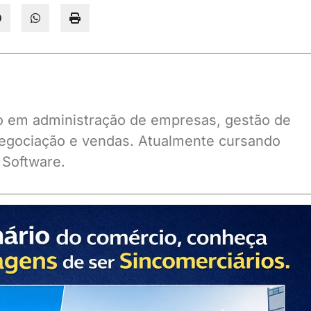
ado em administração de empresas, gestão de
gociação e vendas. Atualmente cursando
 Software.