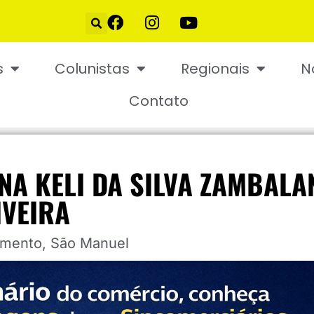
s
Colunistas
Regionais
N
Contato
NA KELI DA SILVA ZAMBALA
IVEIRA
imento
,
São Manuel