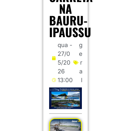
NA
BAURU-
IPAUSSU
qua -
g
27/0
e
5/20
r
26
a
13:00
l