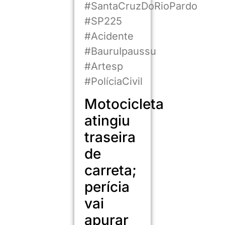
#SantaCruzDoRioPardo
#SP225
#Acidente
#BauruIpaussu
#Artesp
#PolíciaCivil
Motocicleta
atingiu
traseira
de
carreta;
perícia
vai
apurar