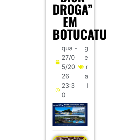
DROGA”
EM
BOTUCATU
qua -
g
27/0
e
5/20
r
26
a
23:3
l
0