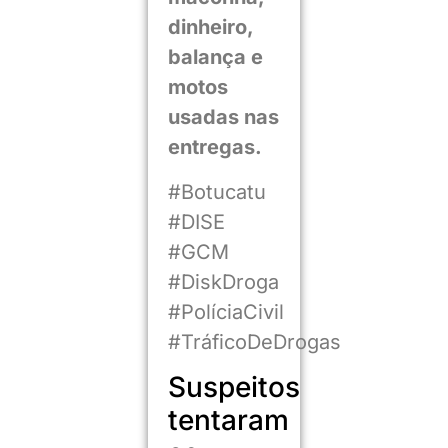
dinheiro,
balança e
motos
usadas nas
entregas.
#Botucatu
#DISE
#GCM
#DiskDroga
#PolíciaCivil
#TráficoDeDrogas
Suspeitos
tentaram