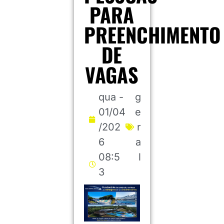
PARA
PREENCHIMENTO
DE
VAGAS
qua -
g
01/04
e
/202
r
6
a
08:5
l
3