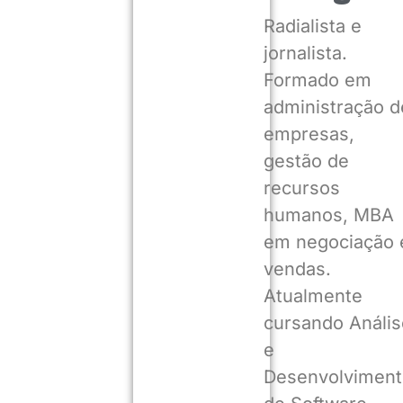
Radialista e
jornalista.
Formado em
administração d
empresas,
gestão de
recursos
humanos, MBA
em negociação 
vendas.
Atualmente
cursando Anális
e
Desenvolviment