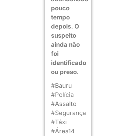
pouco
tempo
depois. O
suspeito
ainda não
foi
identificado
ou preso.
#Bauru
#Polícia
#Assalto
#Segurança
#Táxi
#Área14