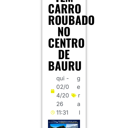
CARRO
ROUBADO
NO
CENTRO
DE
BAURU
qui -
g
02/0
e
4/20
r
26
a
11:31
l