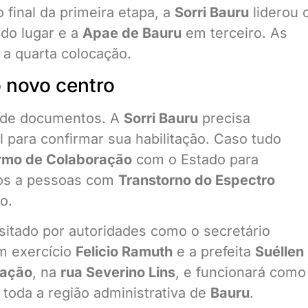
o final da primeira etapa, a
Sorri Bauru
liderou 
o lugar e a
Apae de Bauru
em terceiro. As
 a quarta colocação.
 novo centro
e de documentos. A
Sorri Bauru
precisa
l para confirmar sua habilitação. Caso tudo
rmo de Colaboração
com o Estado para
ados a pessoas com
Transtorno do Espectro
o.
visitado por autoridades como o secretário
m exercício
Felicio Ramuth
e a prefeita
Suéllen
iação
, na
rua Severino Lins
, e funcionará como
toda a região administrativa de
Bauru
.