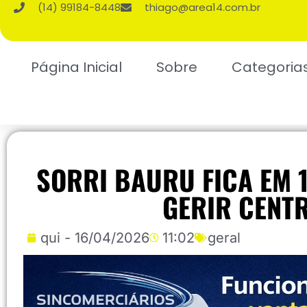
(14) 99184-8448
thiago@area14.com.br
Página Inicial
Sobre
Categoria
SORRI BAURU FICA EM 
GERIR CENTR
qui - 16/04/2026
11:02
geral