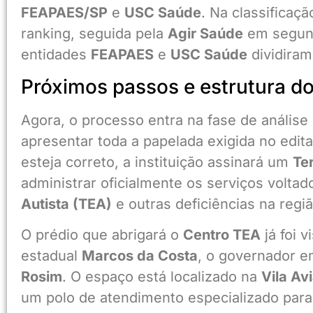
FEAPAES/SP
e
USC Saúde
. Na classificaçã
ranking, seguida pela
Agir Saúde
em segund
entidades
FEAPAES
e
USC Saúde
dividiram
Próximos passos e estrutura do
Agora, o processo entra na fase de anális
apresentar toda a papelada exigida no edita
esteja correto, a instituição assinará um
Te
administrar oficialmente os serviços volt
Autista (TEA)
e outras deficiências na regiã
O prédio que abrigará o
Centro TEA
já foi 
estadual
Marcos da Costa
, o governador e
Rosim
. O espaço está localizado na
Vila Av
um polo de atendimento especializado para 