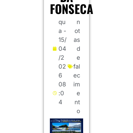
FONSECA
qu
n
a -
ot
15/
as
04
d
/2
e
02
fal
6
ec
08
im
:0
e
4
nt
o