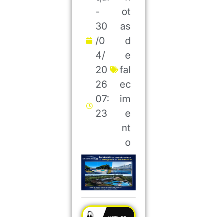
-
ot
30
as
/0
d
4/
e
20
fal
26
ec
07:
im
23
e
nt
o