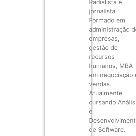
Radialista e
jornalista.
Formado em
administração d
empresas,
gestão de
recursos
humanos, MBA
em negociação 
vendas.
Atualmente
cursando Anális
e
Desenvolviment
de Software.