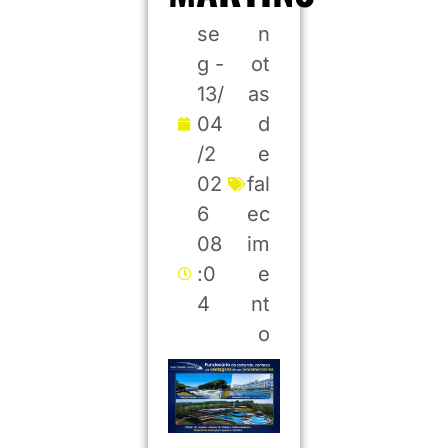
se
n
g -
ot
13/
as
04
d
/2
e
02
fal
6
ec
08
im
:0
e
4
nt
o