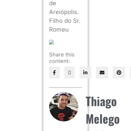
de
Areiópolis.
Filho do Sr.
Romeu
Share this
content:
Thiago
Melego