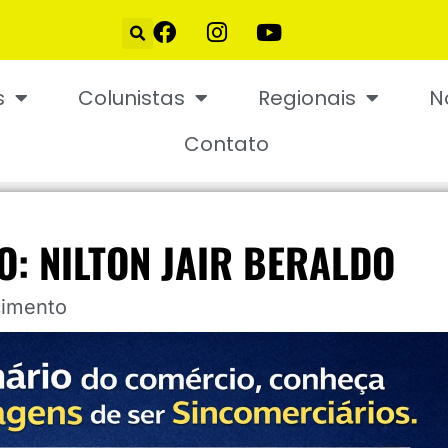
s
Colunistas
Regionais
N
Contato
O: NILTON JAIR BERALDO
cimento