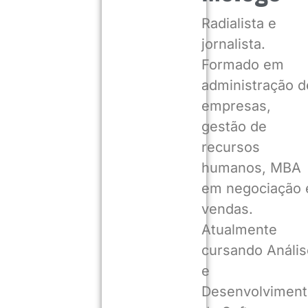
Radialista e
jornalista.
Formado em
administração d
empresas,
gestão de
recursos
humanos, MBA
em negociação 
vendas.
Atualmente
cursando Anális
e
Desenvolviment