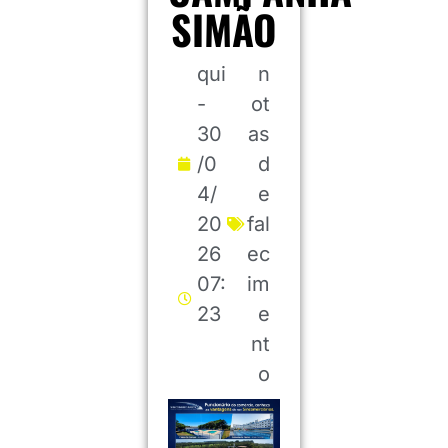
SIMÃO
qui
n
-
ot
30
as
/0
d
4/
e
20
fal
26
ec
07:
im
23
e
nt
o