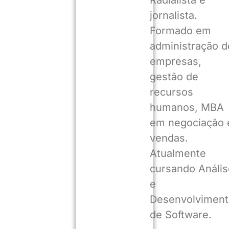
Radialista e
jornalista.
Formado em
administração d
empresas,
gestão de
recursos
humanos, MBA
em negociação 
vendas.
Atualmente
cursando Anális
e
Desenvolviment
de Software.