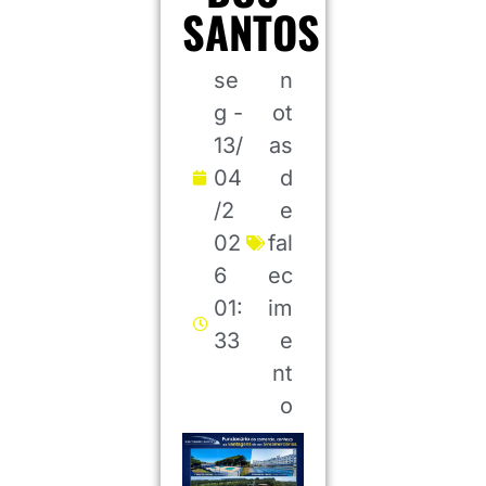
SANTOS
se
n
g -
ot
13/
as
04
d
/2
e
02
fal
6
ec
01:
im
33
e
nt
o