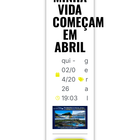
VIDA
COMEÇAM
EM
ABRIL
qui -
g
02/0
e
4/20
r
26
a
19:03
l