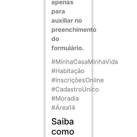
apenas
para
auxiliar no
preenchimento
do
formulário.
#MinhaCasaMinhaVida
#Habitação
#InscriçõesOnline
#CadastroÚnico
#Moradia
#Área14
Saiba
como