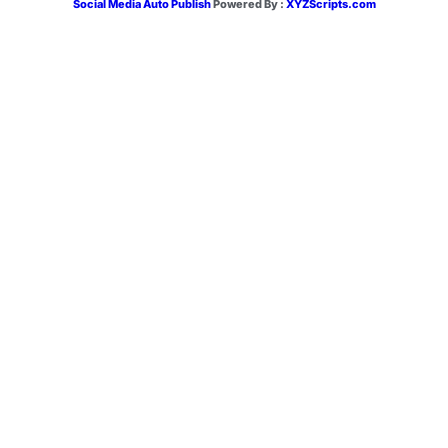
Social Media Auto Publish
Powered By :
XYZScripts.com