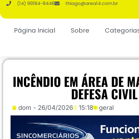
(14) 99184-8448
thiago@area14.com.br
Página Inicial
Sobre
Categoria
INCÊNDIO EM ÁREA DE M
DEFESA CIVI
dom - 26/04/2026
15:18
geral