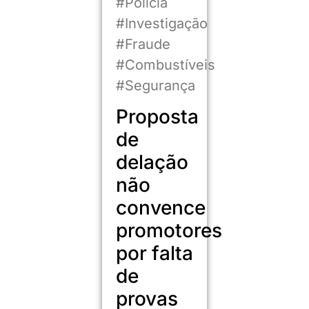
#Polícia
#Investigação
#Fraude
#Combustíveis
#Segurança
Proposta
de
delação
não
convence
promotores
por falta
de
provas