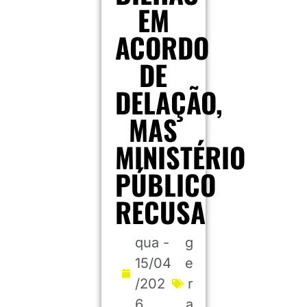
EM
ACORDO
DE
DELAÇÃO,
MAS
MINISTÉRIO
PÚBLICO
RECUSA
qua -
g
15/04
e
/202
r
6
a