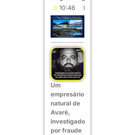
10:46
l
Um
empresário
natural de
Avaré,
investigado
por fraude