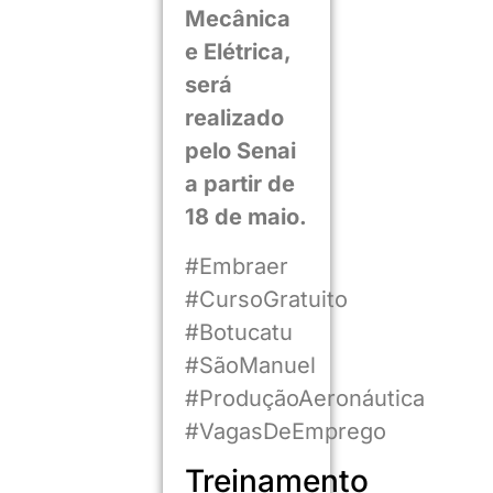
Mecânica
e Elétrica,
será
realizado
pelo Senai
a partir de
18 de maio.
#Embraer
#CursoGratuito
#Botucatu
#SãoManuel
#ProduçãoAeronáutica
#VagasDeEmprego
Treinamento