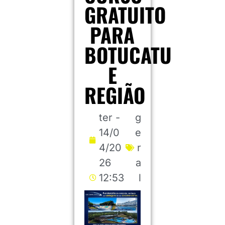
GRATUITO
PARA
BOTUCATU
E
REGIÃO
ter -
g
14/0
e
4/20
r
26
a
12:53
l