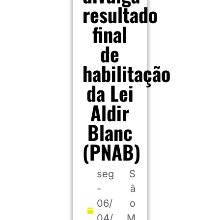
resultado
final
de
habilitação
da Lei
Aldir
Blanc
(PNAB)
seg
S
-
ã
06/
o
04/
M