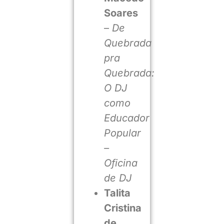
Soares
–
De
Quebrada
pra
Quebrada:
O DJ
como
Educador
Popular
–
Oficina
de DJ
Talita
Cristina
de