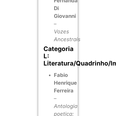
Fernanda
Di
Giovanni
–
Vozes
Ancestrais
Categoria
L:
Literatura/Quadrinho/I
Fabio
Henrique
Ferreira
–
Antologia
poetica: