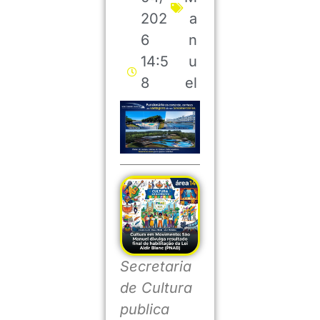
202
a
6
n
14:5
u
8
el
Secretaria
de Cultura
publica