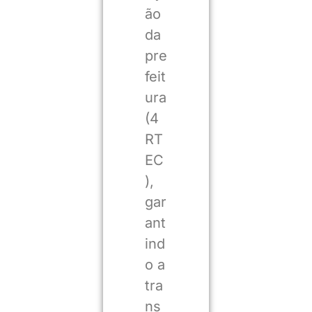
ão
da
pre
feit
ura
(4
RT
EC
),
gar
ant
ind
o a
tra
ns