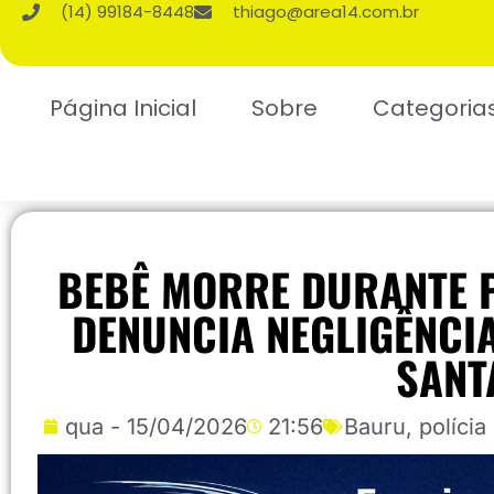
(14) 99184-8448
thiago@area14.com.br
Página Inicial
Sobre
Categoria
BEBÊ MORRE DURANTE P
DENUNCIA NEGLIGÊNCI
SANT
qua - 15/04/2026
21:56
Bauru
,
polícia