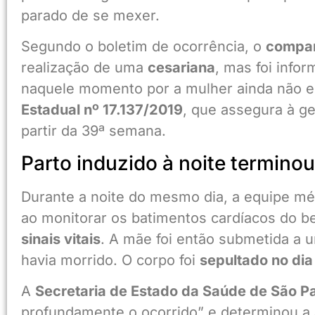
parado de se mexer.
Segundo o boletim de ocorrência, o
compan
realização de uma
cesariana
, mas foi info
naquele momento por a mulher ainda não est
Estadual nº 17.137/2019
, que assegura à ge
partir da 39ª semana.
Parto induzido à noite terminou
Durante a noite do mesmo dia, a equipe mé
ao monitorar os batimentos cardíacos do b
sinais vitais
. A mãe foi então submetida a 
havia morrido. O corpo foi
sepultado no dia
A
Secretaria de Estado da Saúde de São P
profundamente o ocorrido” e determinou a