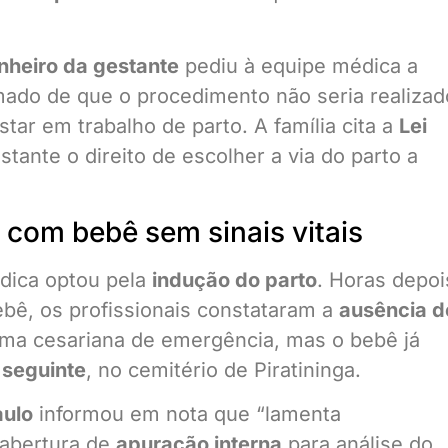
heiro da gestante
pediu à equipe médica a
rmado de que o procedimento não seria realizad
ar em trabalho de parto. A família cita a
Lei
stante o direito de escolher a via do parto a
 com bebê sem sinais vitais
dica optou pela
indução do parto
. Horas depoi
ebê, os profissionais constataram a
ausência d
uma cesariana de emergência, mas o bebê já
 seguinte
, no cemitério de Piratininga.
aulo
informou em nota que “lamenta
 abertura de
apuração interna
para análise do