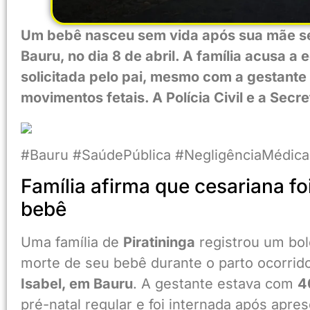
Um bebê nasceu sem vida após sua mãe ser
Bauru, no dia 8 de abril. A família acusa 
solicitada pelo pai, mesmo com a gestante
movimentos fetais. A Polícia Civil e a Sec
#Bauru #SaúdePública #NegligênciaMédic
Família afirma que cesariana f
bebê
Uma família de
Piratininga
registrou um bol
morte de seu bebê durante o parto ocorri
Isabel, em Bauru
. A gestante estava com
4
pré-natal regular e foi internada após apre