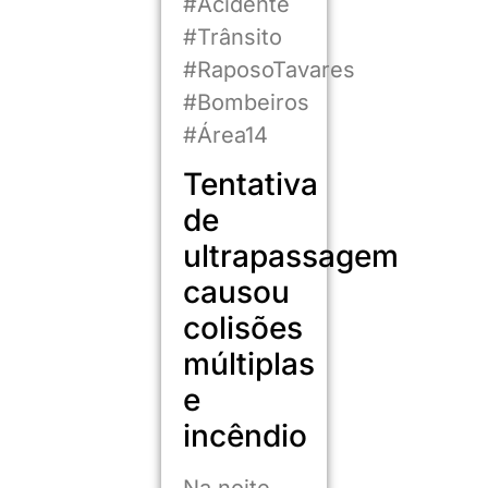
#Acidente
#Trânsito
#RaposoTavares
#Bombeiros
#Área14
Tentativa
de
ultrapassagem
causou
colisões
múltiplas
e
incêndio
Na noite