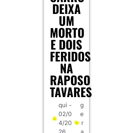
DEIXA
UM
MORTO
E DOIS
FERIDOS
NA
RAPOSO
TAVARES
qui -
g
02/0
e
4/20
r
26
a