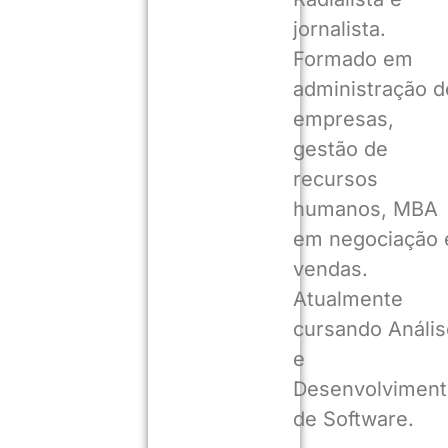
jornalista.
Formado em
administração d
empresas,
gestão de
recursos
humanos, MBA
em negociação 
vendas.
Atualmente
cursando Anális
e
Desenvolviment
de Software.