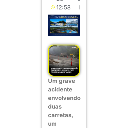
12:58
l
Um grave
acidente
envolvendo
duas
carretas,
um