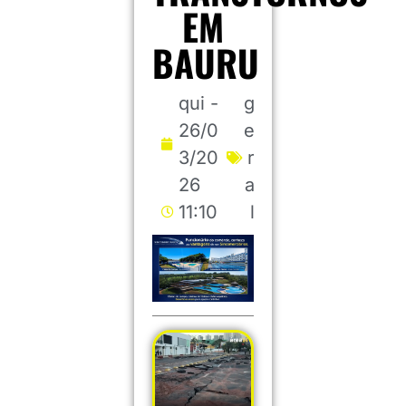
EM
BAURU
qui -
g
26/0
e
3/20
r
26
a
11:10
l