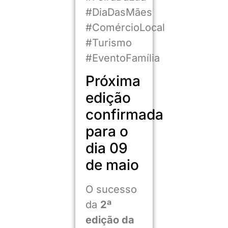
#DiaDasMães
#ComércioLocal
#Turismo
#EventoFamília
Próxima
edição
confirmada
para o
dia 09
de maio
O sucesso
da
2ª
edição da