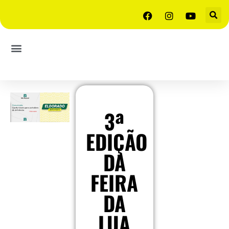
3ª
EDIÇÃO
DA
FEIRA
DA
LUA