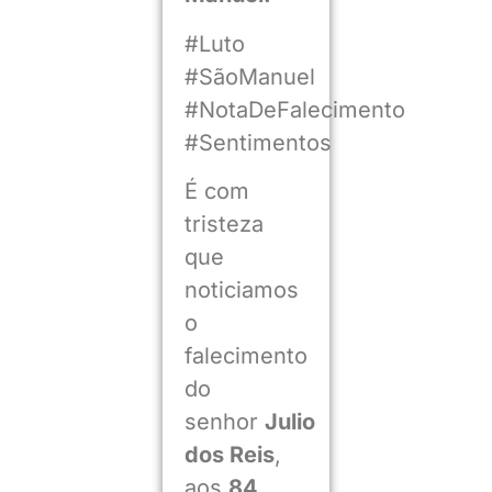
#Luto
#SãoManuel
#NotaDeFalecimento
#Sentimentos
É com
tristeza
que
noticiamos
o
falecimento
do
senhor
Julio
dos Reis
,
aos
84