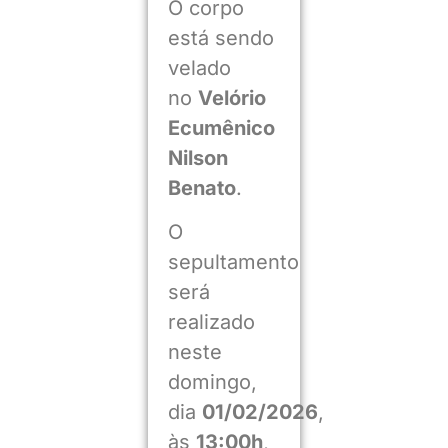
O corpo
está sendo
velado
no
Velório
Ecumênico
Nilson
Benato
.
O
sepultamento
será
realizado
neste
domingo,
dia
01/02/2026
,
às
13:00h
,