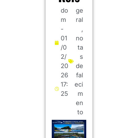
do
ge
m
ral
-
,
01
no
/0
ta
2/
s
20
de
26
fal
17:
eci
25
m
en
to