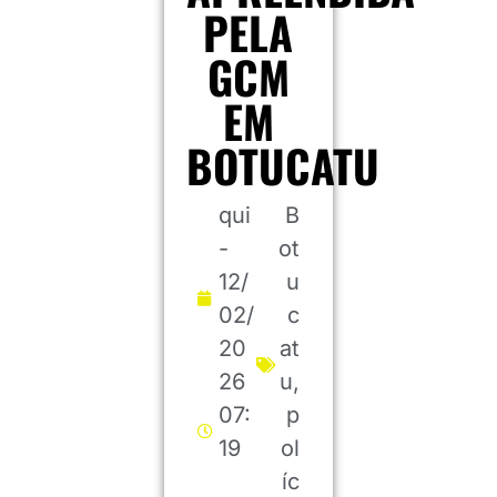
PELA
GCM
EM
BOTUCATU
qui
B
-
ot
12/
u
02/
c
20
at
26
u
,
07:
p
19
ol
íc