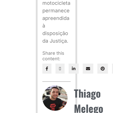
motocicleta
permanece
apreendida
à
disposição
da Justiça.
Share this
content:
Thiago
Melego