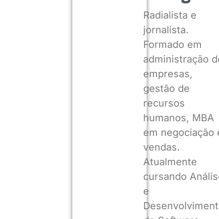
Radialista e
jornalista.
Formado em
administração d
empresas,
gestão de
recursos
humanos, MBA
em negociação 
vendas.
Atualmente
cursando Anális
e
Desenvolviment