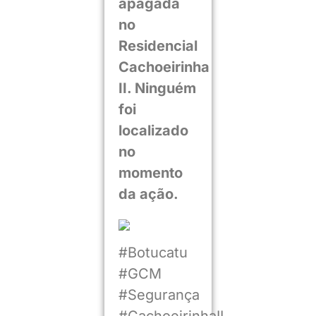
apagada
no
Residencial
Cachoeirinha
II. Ninguém
foi
localizado
no
momento
da ação.
#Botucatu
#GCM
#Segurança
#CachoeirinhaII