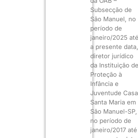
da OAB –
Subsecção de
São Manuel, no
período de
janeiro/2025 at
a presente data
diretor jurídico
da Instituição d
Proteção à
Infância e
Juventude Casa
Santa Maria em
São Manuel-SP,
no período de
janeiro/2017 até