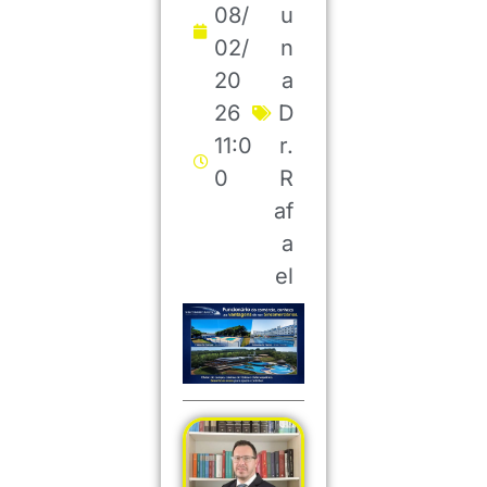
08/
u
02/
n
20
a
26
D
11:0
r.
0
R
af
a
el