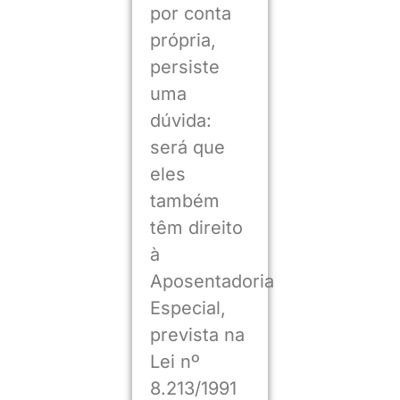
por conta
própria,
persiste
uma
dúvida:
será que
eles
também
têm direito
à
Aposentadoria
Especial,
prevista na
Lei nº
8.213/1991