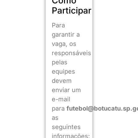
Como
Participar
Para
garantir a
vaga, os
responsáveis
pelas
equipes
devem
enviar um
e-mail
para
futebol@botucatu.sp.g
as
seguintes
informações: