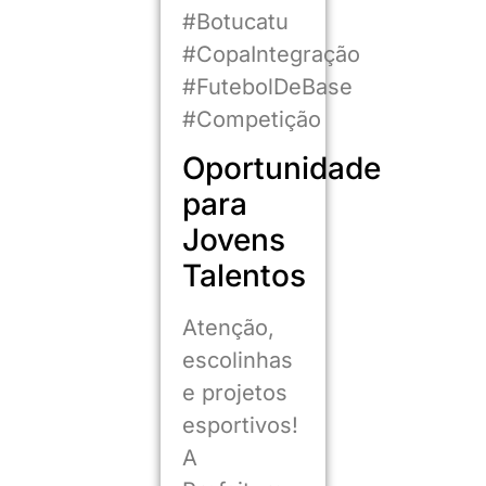
#Botucatu
#CopaIntegração
#FutebolDeBase
#Competição
Oportunidade
para
Jovens
Talentos
Atenção,
escolinhas
e projetos
esportivos!
A