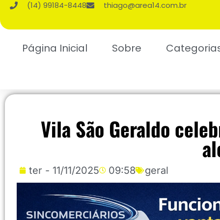
(14) 99184-8448
thiago@area14.com.br
Página Inicial
Sobre
Categoria
Vila São Geraldo cele
al
ter - 11/11/2025
09:58
geral