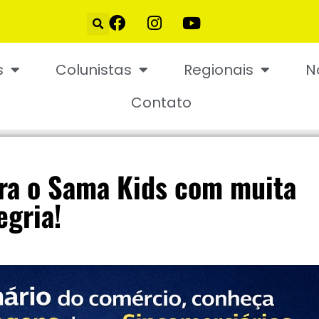
s
Colunistas
Regionais
N
Contato
bra o Sama Kids com muita
egria!