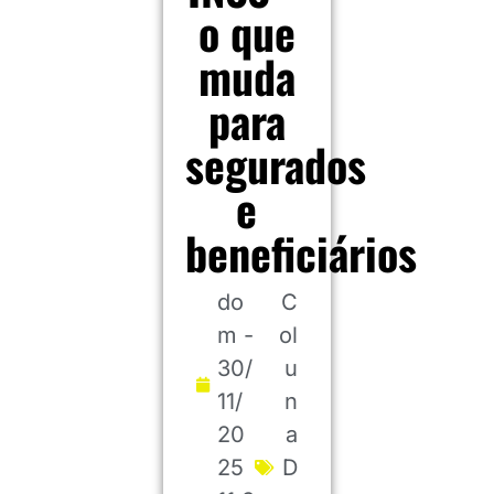
o que
muda
para
segurados
e
beneficiários
do
C
m -
ol
30/
u
11/
n
20
a
25
D