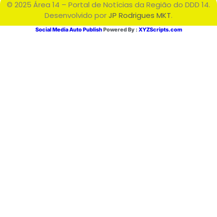
© 2025 Área 14 – Portal de Notícias da Região do DDD 14.
Desenvolvido por
JP Rodrigues MKT
.
Social Media Auto Publish
Powered By :
XYZScripts.com