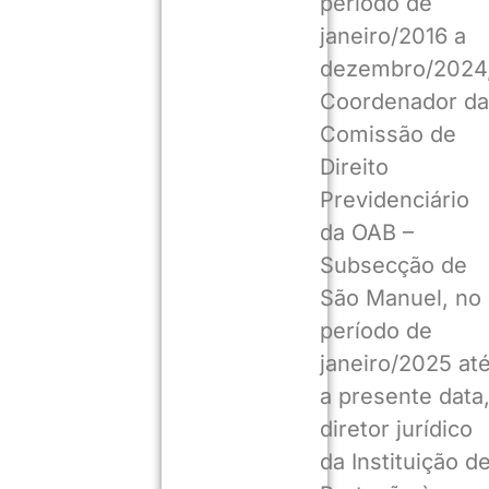
período de
janeiro/2016 a
dezembro/2024
Coordenador da
Comissão de
Direito
Previdenciário
da OAB –
Subsecção de
São Manuel, no
período de
janeiro/2025 at
a presente data
diretor jurídico
da Instituição d