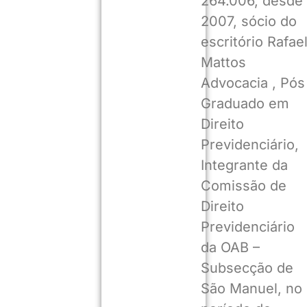
264.006, desde
2007, sócio do
escritório Rafae
Mattos
Advocacia , Pós
Graduado em
Direito
Previdenciário,
Integrante da
Comissão de
Direito
Previdenciário
da OAB –
Subsecção de
São Manuel, no