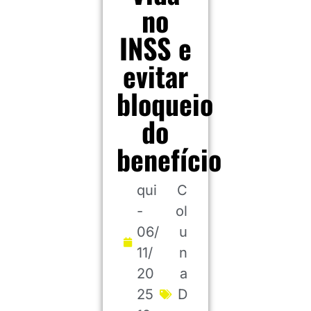
no
INSS e
evitar
bloqueio
do
benefício
qui
C
-
ol
06/
u
11/
n
20
a
25
D