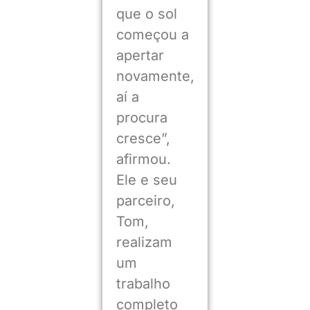
que o sol
começou a
apertar
novamente,
aí a
procura
cresce”,
afirmou.
Ele e seu
parceiro,
Tom,
realizam
um
trabalho
completo