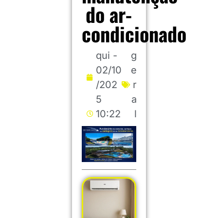
do ar-
condicionado
qui -
g
02/10
e
/202
r
5
a
10:22
l