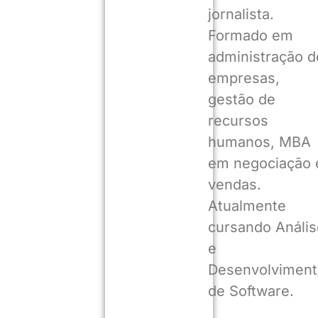
jornalista.
Formado em
administração d
empresas,
gestão de
recursos
humanos, MBA
em negociação 
vendas.
Atualmente
cursando Anális
e
Desenvolviment
de Software.