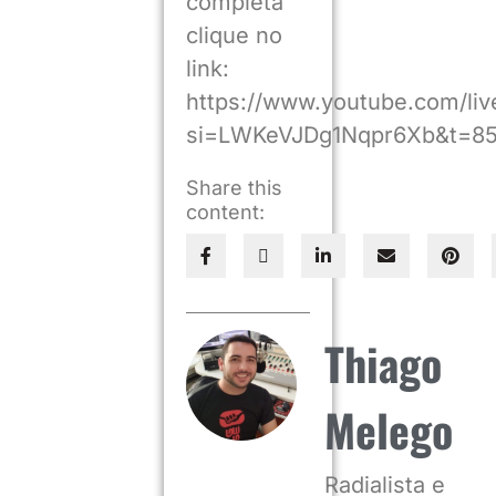
completa
clique no
link:
https://www.youtube.com/l
si=LWKeVJDg1Nqpr6Xb&t=8
Share this
content:
Thiago
Melego
Radialista e