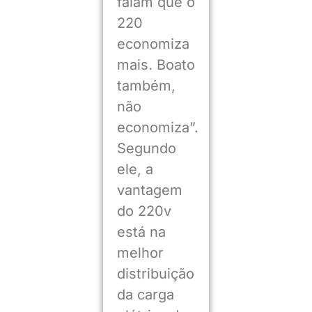
falam que o
220
economiza
mais. Boato
também,
não
economiza”.
Segundo
ele, a
vantagem
do 220v
está na
melhor
distribuição
da carga