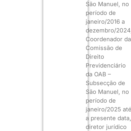
São Manuel, no
período de
janeiro/2016 a
dezembro/2024
Coordenador da
Comissão de
Direito
Previdenciário
da OAB –
Subsecção de
São Manuel, no
período de
janeiro/2025 at
a presente data
diretor jurídico