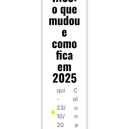
o que
mudou
e
como
fica
em
2025
qui
C
-
ol
23/
u
10/
n
20
a