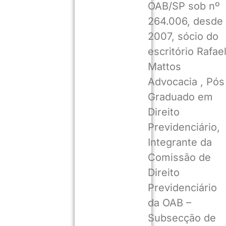
OAB/SP sob nº
264.006, desde
2007, sócio do
escritório Rafae
Mattos
Advocacia , Pós
Graduado em
Direito
Previdenciário,
Integrante da
Comissão de
Direito
Previdenciário
da OAB –
Subsecção de