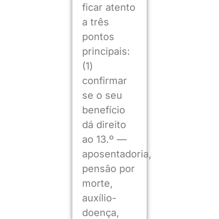
ficar atento
a três
pontos
principais:
(1)
confirmar
se o seu
benefício
dá direito
ao 13.º —
aposentadoria,
pensão por
morte,
auxílio-
doença,