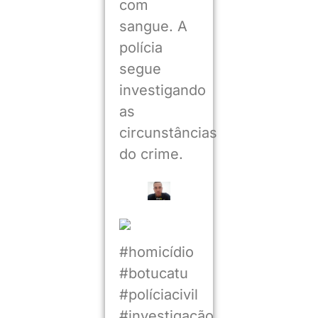
com
sangue. A
polícia
segue
investigando
as
circunstâncias
do crime.
#homicídio
#botucatu
#políciacivil
#investigação