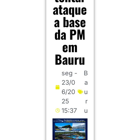
ataque
a base
da PM
em
Bauru
seg -
B
23/0
a
6/20
u
25
r
15:37
u