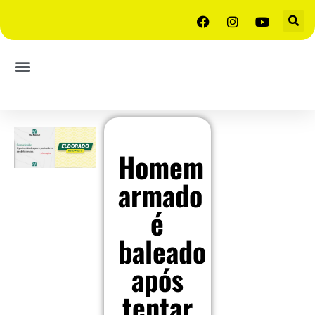
Homem
armado
é
baleado
após
tentar