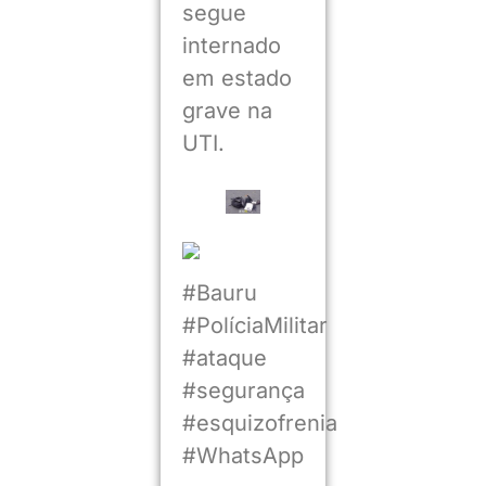
segue
internado
em estado
grave na
UTI.
#Bauru
#PolíciaMilitar
#ataque
#segurança
#esquizofrenia
#WhatsApp