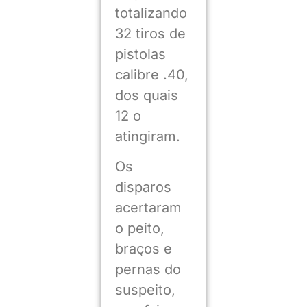
totalizando
32 tiros de
pistolas
calibre .40,
dos quais
12 o
atingiram.
Os
disparos
acertaram
o peito,
braços e
pernas do
suspeito,