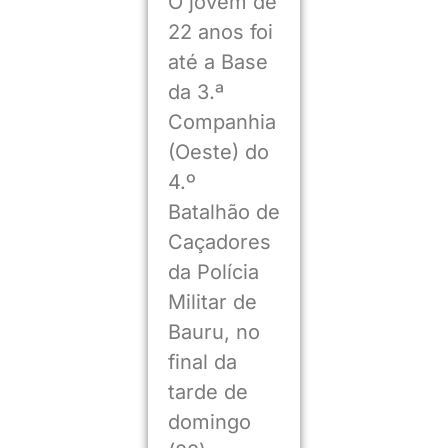
O jovem de
22 anos foi
até a Base
da 3.ª
Companhia
(Oeste) do
4.º
Batalhão de
Caçadores
da Polícia
Militar de
Bauru, no
final da
tarde de
domingo