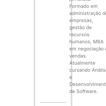
Formado em
administração d
empresas,
gestão de
recursos
humanos, MBA
em negociação 
vendas.
Atualmente
cursando Anális
e
Desenvolviment
de Software.