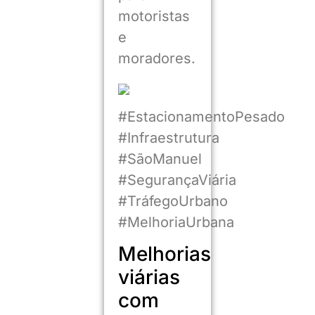
motoristas
e
moradores.
#EstacionamentoPesado
#Infraestrutura
#SãoManuel
#SegurançaViária
#TráfegoUrbano
#MelhoriaUrbana
Melhorias
viárias
com