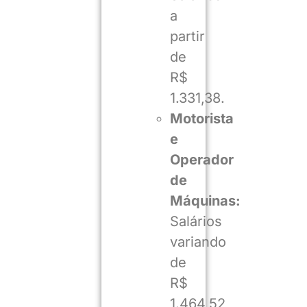
a
partir
de
R$
1.331,38.
Motorista
e
Operador
de
Máquinas:
Salários
variando
de
R$
1.464,52