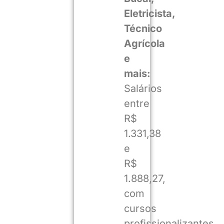
Eletricista,
Técnico
Agrícola
e
mais:
Salários
entre
R$
1.331,38
e
R$
1.888,27,
com
cursos
profissionalizantes