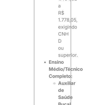
a
R$
1.778,05,
exigindo
CNH
D
ou
superior.
Ensino
Médio/Técnico
Completo:
Auxiliar
de
Saúde
Bucal,