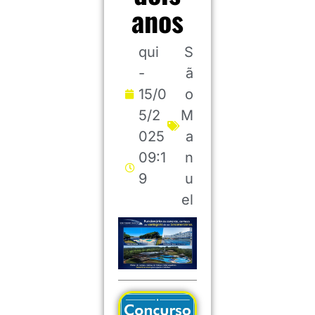
anos
qui
S
-
ã
15/0
o
5/2
M
025
a
09:1
n
9
u
el