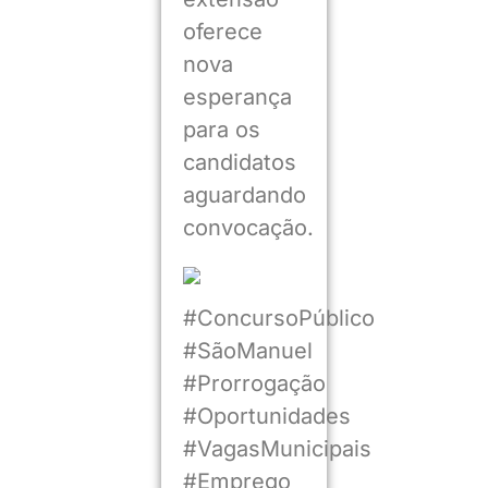
oferece
nova
esperança
para os
candidatos
aguardando
convocação.
#ConcursoPúblico
#SãoManuel
#Prorrogação
#Oportunidades
#VagasMunicipais
#Emprego