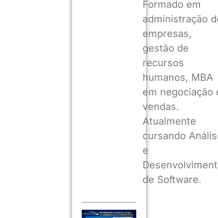
Formado em
administração d
empresas,
gestão de
recursos
humanos, MBA
em negociação 
vendas.
Atualmente
cursando Anális
e
Desenvolviment
de Software.