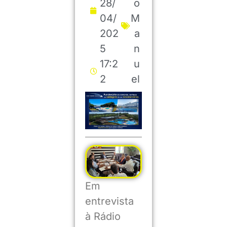
28/
o
04/
M
202
a
5
n
17:2
u
2
el
Em
entrevista
à Rádio