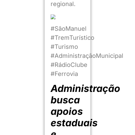
regional.
#SãoManuel
#TremTurístico
#Turismo
#AdministraçãoMunicipal
#RádioClube
#Ferrovia
Administração
busca
apoios
estaduais
e