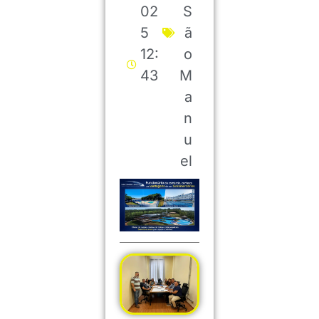
02
S
5
ã
12:
o
43
M
a
n
u
el