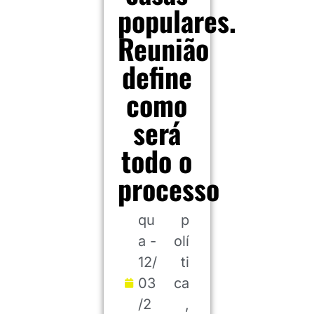
populares.
Reunião
define
como
será
todo o
processo
qu
p
a -
olí
12/
ti
03
ca
/2
,