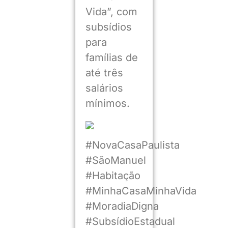
Vida”, com
subsídios
para
famílias de
até três
salários
mínimos.
#NovaCasaPaulista
#SãoManuel
#Habitação
#MinhaCasaMinhaVida
#MoradiaDigna
#SubsídioEstadual