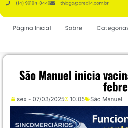
(14) 99184-8448
thiago@area14.com.br
Página Inicial
Sobre
Categoria
São Manuel inicia vacin
febre
sex - 07/03/2025
10:05
São Manuel