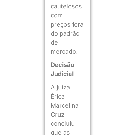
cautelosos
com
preços fora
do padrão
de
mercado.
Decisão
Judicial
A juíza
Érica
Marcelina
Cruz
concluiu
que as