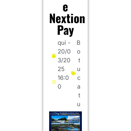
e
Nextion
Pay
qui -
B
20/0
o
3/20
t
25
u
16:0
c
0
a
t
u