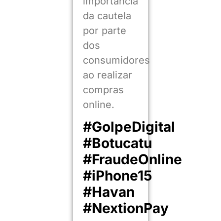
importância
da cautela
por parte
dos
consumidores
ao realizar
compras
online.
#GolpeDigital
#Botucatu
#FraudeOnline
#iPhone15
#Havan
#NextionPay