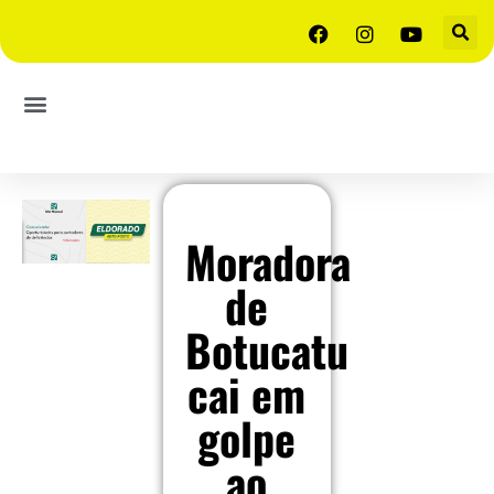
Moradora
de
Botucatu
cai em
golpe
ao